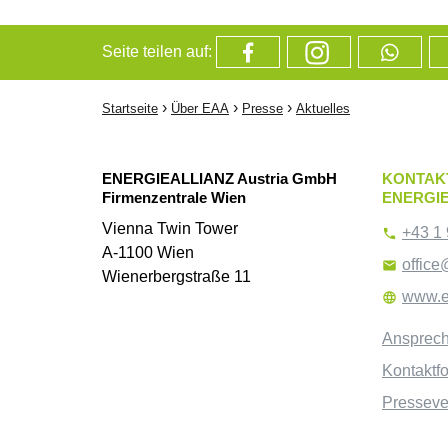
Seite teilen auf:
›
›
›
Startseite
Über EAA
Presse
Aktuelles
ENERGIEALLIANZ Austria GmbH
KONTAK
Firmenzentrale Wien
ENERGIE
Vienna Twin Tower
+43 1 

A-1100 Wien
office

Wienerbergstraße 11
www.e

Ansprech
Kontaktf
Pressever