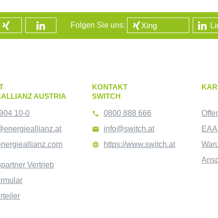
Folgen Sie uns:
T
KONTAKT
KAR
ALLIANZ AUSTRIA
SWITCH
904 10-0
0800 888 666
Offe

@energieallianz.at
info@switch.at
EAA 

nergieallianz.com
https://www.switch.at
War

Ansp
partner Vertrieb
ormular
teiler