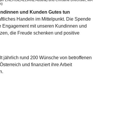
er ENERGIEALLIANZ Austria) und Christine Drechsler, MA
m)
ndinnen und Kunden Gutes tun
aftliches Handeln im Mittelpunkt. Die Spende
me Engagement mit unseren Kundinnen und
tzen, die Freude schenken und positive
llt jährlich rund 200 Wünsche von betroffenen
sterreich und finanziert ihre Arbeit
n.