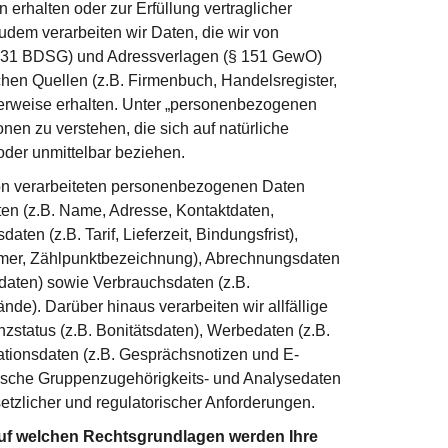
erhalten oder zur Erfüllung vertraglicher
udem verarbeiten wir Daten, die wir von
§ 31 BDSG) und Adressverlagen (§ 151 GewO)
chen Quellen (z.B. Firmenbuch, Handelsregister,
erweise erhalten. Unter „personenbezogenen
onen zu verstehen, die sich auf natürliche
oder unmittelbar beziehen.
son verarbeiteten personenbezogenen Daten
en (z.B. Name, Adresse, Kontaktdaten,
ten (z.B. Tarif, Lieferzeit, Bindungsfrist),
mer, Zählpunktbezeichnung), Abrechnungsdaten
daten) sowie Verbrauchsdaten (z.B.
nde). Darüber hinaus verarbeiten wir allfällige
nzstatus (z.B. Bonitätsdaten), Werbedaten (z.B.
tionsdaten (z.B. Gesprächsnotizen und E-
fische Gruppenzugehörigkeits- und Analysedaten
etzlicher und regulatorischer Anforderungen.
uf welchen Rechtsgrundlagen werden Ihre