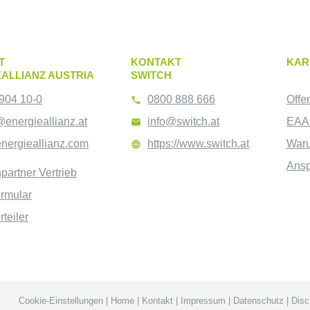
T
KONTAKT
KAR
ALLIANZ AUSTRIA
SWITCH
904 10-0
0800 888 666
Offe

@energieallianz.at
info@switch.at
EAA 

nergieallianz.com
https://www.switch.at
War

Ansp
partner Vertrieb
ormular
teiler
Cookie-Einstellungen
|
Home
|
Kontakt
|
Impressum
|
Datenschutz
|
Disc