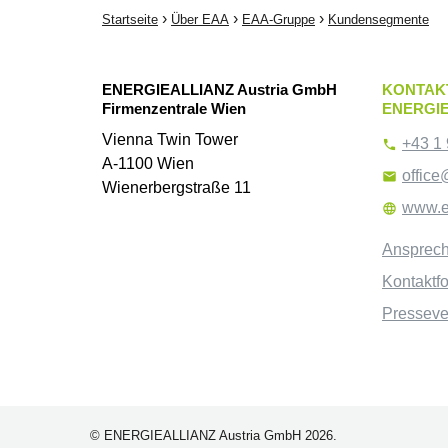
›
›
›
Startseite
Über EAA
EAA-Gruppe
Kundensegmente
ENERGIEALLIANZ Austria GmbH
KONTAK
Firmenzentrale Wien
ENERGIE
Vienna Twin Tower
+43 1 

A-1100 Wien
office

Wienerbergstraße 11
www.e

Ansprech
Kontaktf
Pressever
© ENERGIEALLIANZ Austria GmbH 2026.