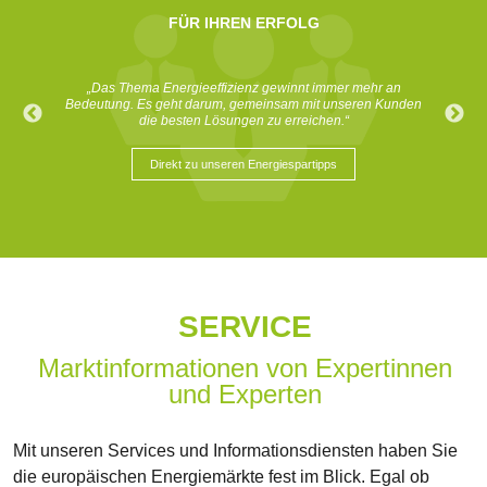
FÜR IHREN ERFOLG
FÜR IHREN ERFOLG
„Wir sichern den Erfolg unserer Kunden durch optimierte
„Das Thema Energieeffizienz gewinnt immer mehr an
Energiebeschaffung, umfassende Beratung und
Bedeutung. Es geht darum, gemeinsam mit unseren Kunden
Marktinformation.“
die besten Lösungen zu erreichen.“
Direkt zu unseren Marktinformationen
Direkt zu unseren Energiespartipps
SERVICE
Marktinformationen von Expertinnen
und Experten
Mit unseren Services und Informationsdiensten haben Sie
die europäischen Energiemärkte fest im Blick. Egal ob