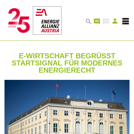

E-WIRTSCHAFT BEGRÜSST S
TARTSIGNAL FÜR MODERNES E
NERGIERECHT