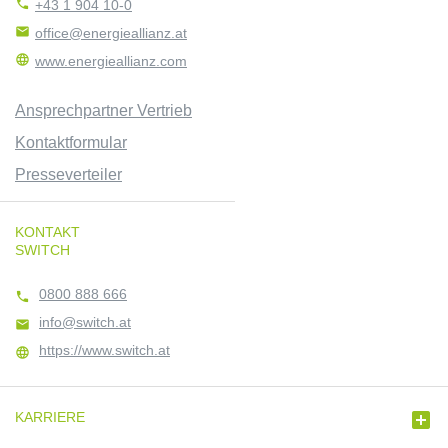

+43 1 904 10-0

office@energieallianz.at

www.energieallianz.com
Ansprechpartner Vertrieb
Kontaktformular
Presseverteiler
KONTAKT
SWITCH
0800 888 666

info@switch.at

https://www.switch.at


KARRIERE