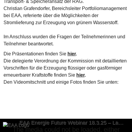
Transport- & Speicheransatz der RAG.
Christian Grafendorfer, Bereichsleiter Portfoliomanagement
bei EAA, referierte über die Möglichkeiten der
Stromlieferung zur Erzeugung von grünem Wasserstoff.
Im Anschluss wurden die Fragen der Teilnehmerinnen und
Teilnehmer beantwortet.
Die Präsentationen finden Sie
hier
.
Die delegierte Verordnung der Kommission mit detaillierten
Vorschriften für die Erzeugung flüssiger oder gasförmiger
erneuerbarer Kraftstoffe finden Sie
hier
.
Den Videomitschnitt und einige Fotos finden Sie unten:
EAA Energie Future Webinar 18.3.25 – Langfassung
This
The media could not be loaded, either
is