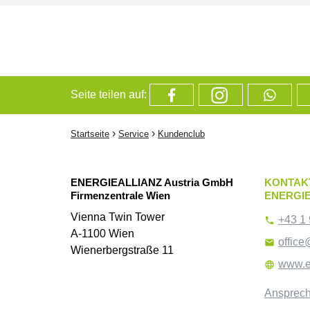
Seite teilen auf:
›
›
Startseite
Service
Kundenclub
ENERGIEALLIANZ Austria GmbH
KONTAK
Firmenzentrale Wien
ENERGIE
Vienna Twin Tower
+43 1 

A-1100 Wien
office

Wienerbergstraße 11
www.e

Ansprech