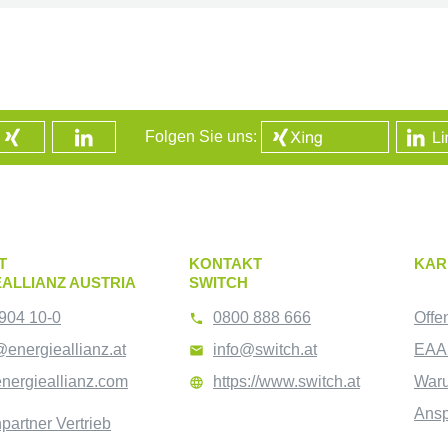
Folgen Sie uns:
T
KONTAKT
KAR
ALLIANZ AUSTRIA
SWITCH
904 10-0
0800 888 666
Offe

@energieallianz.at
info@switch.at
EAA 

nergieallianz.com
https://www.switch.at
War

Ansp
partner Vertrieb