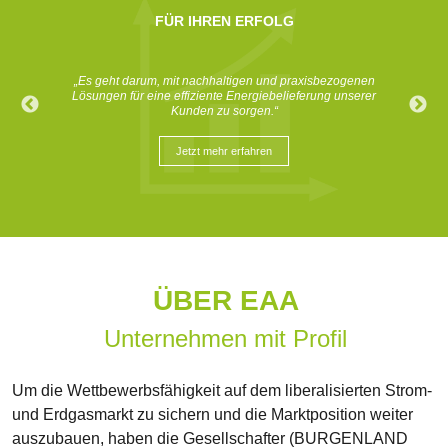
FÜR IHREN ERFOLG
FÜR IHREN ERFOLG
FÜR IHREN ERFOLG
„Unsere Erfahrung, unsere Lösungsorientiertheit und unsere
„Wir entwickeln unser innovatives und zukunftsorientiertes
„
Es geht darum, mit nachhaltigen und praxisbezogenen
Lösungen für eine effiziente Energiebelieferung unserer
Handschlagqualität sind bei den Kunden gerade jetzt
Produktportfolio laufend weiter, um unseren Kunden
moderne Lösungen zu fairen Preisen anbieten zu können.“
Kunden zu sorgen.
besonders gefragt.“
“
Jetzt mehr erfahren
Jetzt mehr erfahren
Jetzt mehr erfahren
ÜBER EAA
Unternehmen mit Profil
Um die Wettbewerbsfähigkeit auf dem liberalisierten Strom-
und Erdgasmarkt zu sichern und die Marktposition weiter
auszubauen, haben die Gesellschafter (BURGENLAND