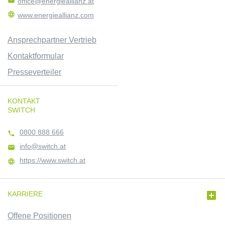

office@energieallianz.at

www.energieallianz.com
Ansprechpartner Vertrieb
Kontaktformular
Presseverteiler
KONTAKT
SWITCH
0800 888 666

info@switch.at

https://www.switch.at


KARRIERE
Offene Positionen